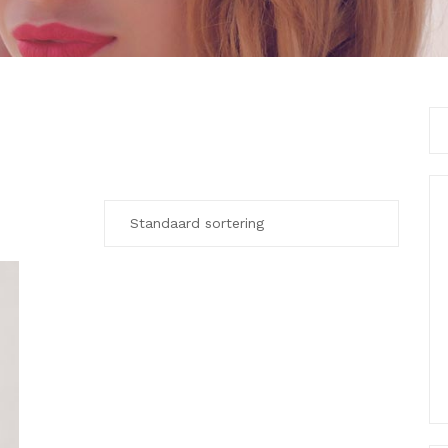
Se
for