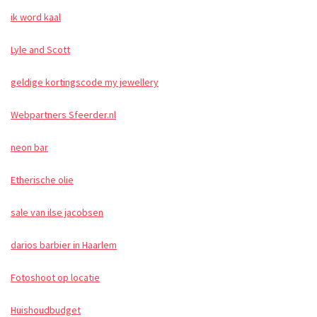
ik word kaal
Lyle and Scott
geldige kortingscode my jewellery
Webpartners Sfeerder.nl
neon bar
Etherische olie
sale van ilse jacobsen
darios barbier in Haarlem
Fotoshoot op locatie
Huishoudbudget