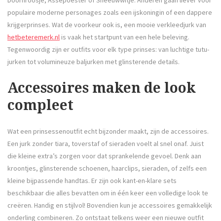
populaire moderne personages zoals een ijskoningin of een dappere
krijgerprinses. Wat de voorkeur ook is, een mooie verkleedjurk van
hetbeteremerk.nl
is vaak het startpunt van een hele beleving.
Tegenwoordig zijn er outfits voor elk type prinses: van luchtige tutu-
jurken tot volumineuze baljurken met glinsterende details.
Accessoires maken de look
compleet
Wat een prinsessenoutfit echt bijzonder maakt, zijn de accessoires.
Een jurk zonder tiara, toverstaf of sieraden voelt al snel onaf. Juist
die kleine extra’s zorgen voor dat sprankelende gevoel. Denk aan
kroontjes, glinsterende schoenen, haarclips, sieraden, of zelfs een
kleine bijpassende handtas. Er zijn ook kant-en-klare sets
beschikbaar die alles bevatten om in één keer een volledige look te
creëren. Handig en stijlvol! Bovendien kun je accessoires gemakkelijk
onderling combineren. Zo ontstaat telkens weer een nieuwe outfit