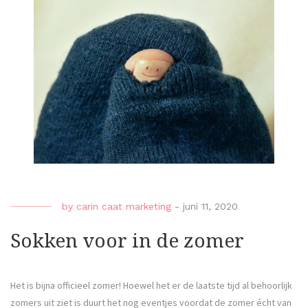
by
carin caat marketing
-
juni 11, 2020
Sokken voor in de zomer
Het is bijna officieel zomer! Hoewel het er de laatste tijd al behoorlijk
zomers uit ziet is duurt het nog eventjes voordat de zomer écht van