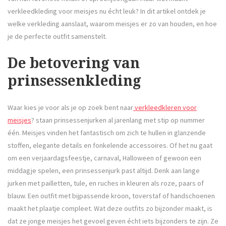
verkleedkleding voor meisjes nu écht leuk? In dit artikel ontdek je
welke verkleding aanslaat, waarom meisjes er zo van houden, en hoe
je de perfecte outfit samenstelt.
De betovering van
prinsessenkleding
Waar kies je voor als je op zoek bent naar
verkleedkleren voor
meisjes
? staan prinsessenjurken al jarenlang met stip op nummer
één. Meisjes vinden het fantastisch om zich te hullen in glanzende
stoffen, elegante details en fonkelende accessoires. Of het nu gaat
om een verjaardagsfeestje, carnaval, Halloween of gewoon een
middagje spelen, een prinsessenjurk past altijd. Denk aan lange
jurken met pailletten, tule, en ruches in kleuren als roze, paars of
blauw. Een outfit met bijpassende kroon, toverstaf of handschoenen
maakt het plaatje compleet. Wat deze outfits zo bijzonder maakt, is
dat ze jonge meisjes het gevoel geven écht iets bijzonders te zijn. Ze