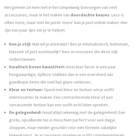
Het geheim zit hem niet in het simpelweg toevoegen van veel
accessoires, maar in het maken van
doordachte keuzes
. Less is
often more, maar met de juiste ‘more’ kun je juist indruk maken. Hier
zijn een paar tips om je te helpen:
Ken je stijl:
Wat wil je uitstralen? Ben je minimalistisch, bohemian,
klassiek of juist avontuurlijk? Kies accessoires die deze stijl
ondersteunen.
Kwaliteit boven kwantiteit:
Investeer liever in een paar
hoogwaardige, tijdloze stukken dan in een overvloed aan
goedkope items die snel hun glans verliezen.
Kleur en textuur:
Speel met kleur en textuur om je outfit
interessanter te maken. Een contrasterende kleur of een
verrassende textuur kan een outfit echt laten spreken.
De gelegenheid:
Houd altijd rekening met de gelegenheid. Een
grote, opvallende tas is misschien perfect voor een dagje
shoppen, maar minder geschikt voor een formele zakelijke
bijeenkomst. Je accessoires moeten je outfit complementeren,