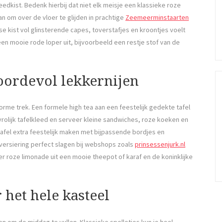
edkist. Bedenk hierbij dat niet elk meisje een klassieke roze
an om over de vloer te glijden in prachtige
Zeemeerminstaarten
e kist vol glinsterende capes, toverstafjes en kroontjes voelt
 een mooie rode loper uit, bijvoorbeeld een restje stof van de
oordevol lekkernijen
norme trek. Een formele high tea aan een feestelijk gedekte tafel
 vrolijk tafelkleed en serveer kleine sandwiches, roze koeken en
e tafel extra feestelijk maken met bijpassende bordjes en
 versiering perfect slagen bij webshops zoals
prinsessenjurk.nl
r roze limonade uit een mooie theepot of karaf en de koninklijke
 het hele kasteel
n om de middag te vullen. Klassieke spelletjes kun je heel