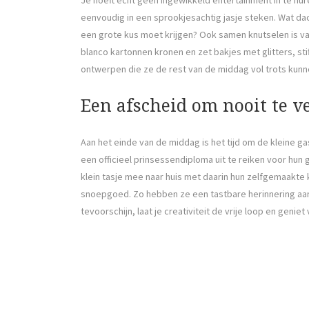
eenvoudig in een sprookjesachtig jasje steken. Wat dac
een grote kus moet krijgen? Ook samen knutselen is v
blanco kartonnen kronen en zet bakjes met glitters, st
ontwerpen die ze de rest van de middag vol trots kunn
Een afscheid om nooit te v
Aan het einde van de middag is het tijd om de kleine g
een officieel prinsessendiploma uit te reiken voor hun 
klein tasje mee naar huis met daarin hun zelfgemaakte 
snoepgoed. Zo hebben ze een tastbare herinnering aan 
tevoorschijn, laat je creativiteit de vrije loop en genie