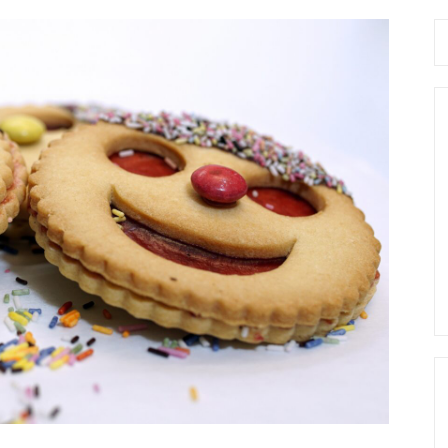
Se
fo