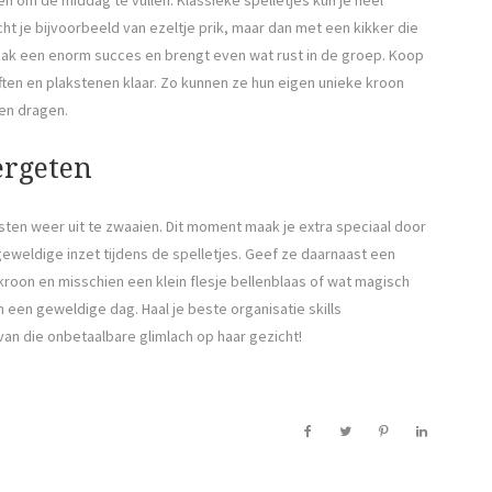
ht je bijvoorbeeld van ezeltje prik, maar dan met een kikker die
aak een enorm succes en brengt even wat rust in de groep. Koop
iften en plakstenen klaar. Zo kunnen ze hun eigen unieke kroon
en dragen.
ergeten
asten weer uit te zwaaien. Dit moment maak je extra speciaal door
geweldige inzet tijdens de spelletjes. Geef ze daarnaast een
kroon en misschien een klein flesje bellenblaas of wat magisch
een geweldige dag. Haal je beste organisatie skills
t van die onbetaalbare glimlach op haar gezicht!