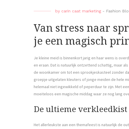
by
carin caat marketing
-
Fashion Blo
Van stress naar sp
je een magisch pri
Je kleine meid is binnenkort jarig en haar wens is over
en eraan. Dat is natuurlijk ontzettend schattig, maar al
de woonkamer om tot een sprookjeskasteel zonder dat
groepje uitgelaten kleuters of jonge meiden de hele 
helemaal niet ingewikkeld of peperduur te zijn. Met ee
moeiteloos een magische middag waar ze nog lang over
De ultieme verkleedkist
Het allerleukste aan een themafeest is natuurlijk de out