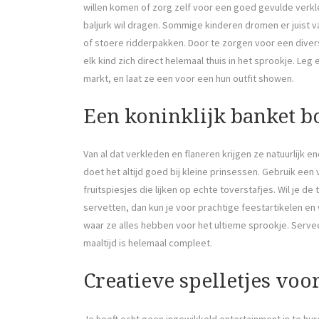
willen komen of zorg zelf voor een goed gevulde verkle
baljurk wil dragen. Sommige kinderen dromen er juist v
of stoere ridderpakken. Door te zorgen voor een divers
elk kind zich direct helemaal thuis in het sprookje. Leg
markt, en laat ze een voor een hun outfit showen.
Een koninklijk banket b
Van al dat verkleden en flaneren krijgen ze natuurlijk e
doet het altijd goed bij kleine prinsessen. Gebruik een
fruitspiesjes die lijken op echte toverstafjes. Wil je d
servetten, dan kun je voor prachtige feestartikelen en
waar ze alles hebben voor het ultieme sprookje. Servee
maaltijd is helemaal compleet.
Creatieve spelletjes voor
Je hoeft echt geen ingewikkeld entertainment in te hure