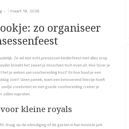
g
-
maart 19, 2026
rookje: zo organiseer
nsessenfeest
duidelijk. Ze wil een echt prinsessen kinderfeest met alles erop
s ouder breekt het zweet je misschien toch even uit. Hoe tover je
 het je weken aan voorbereiding kost? En hoe houd je een
middag zoet? Geen paniek, want een betoverend feestje hoeft
n snufje creativiteit en een goede voorbereiding creëer je
 zullen napraten.
 voor kleine royals
fit. Vraag op de uitnodiging of de gasten in hun mooiste jurk