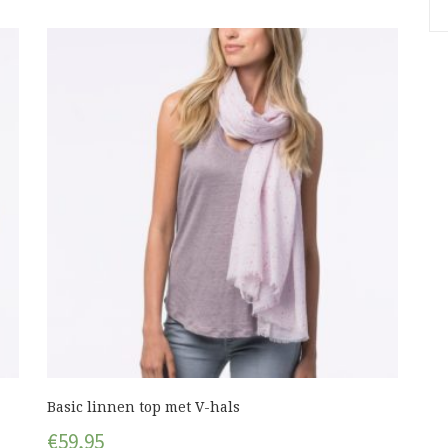
Basic linnen top met V-hals
€
59,95