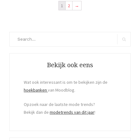
1
2
→
Search
for:
Search
Bekijk ook eens
Wat ook interessant is om te bekijken zijn de
hoekbanken
van Moodblog.
Opzoek naar de laatste mode trends?
Bekijk dan de
modetrends van dit jaar
!