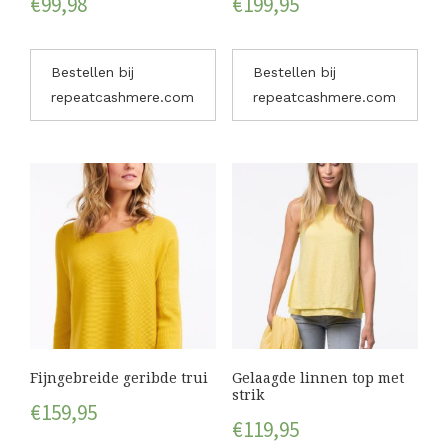
€
99,98
€
199,95
Bestellen bij
Bestellen bij
repeatcashmere.com
repeatcashmere.com
Fijngebreide geribde trui
Gelaagde linnen top met
strik
€
159,95
€
119,95