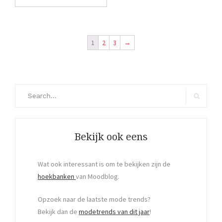
1
2
3
→
Search
for:
Search
Bekijk ook eens
Wat ook interessant is om te bekijken zijn de
hoekbanken
van Moodblog.
Opzoek naar de laatste mode trends?
Bekijk dan de
modetrends van dit jaar
!