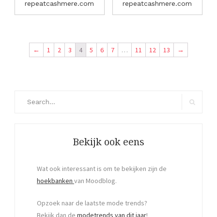
repeatcashmere.com
repeatcashmere.com
←
1
2
3
4
5
6
7
…
11
12
13
→
Search
for:
Search
Bekijk ook eens
Wat ook interessant is om te bekijken zijn de
hoekbanken
van Moodblog.
Opzoek naar de laatste mode trends?
Bekijk dan de
modetrends van dit jaar
!