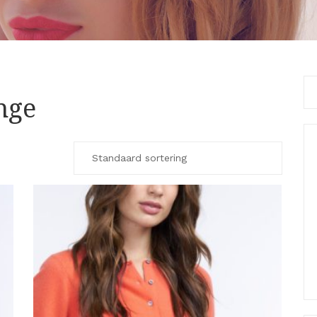
Se
nge
for