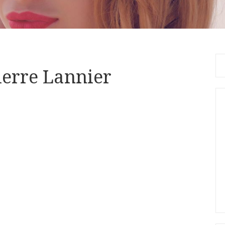
Se
erre Lannier
for