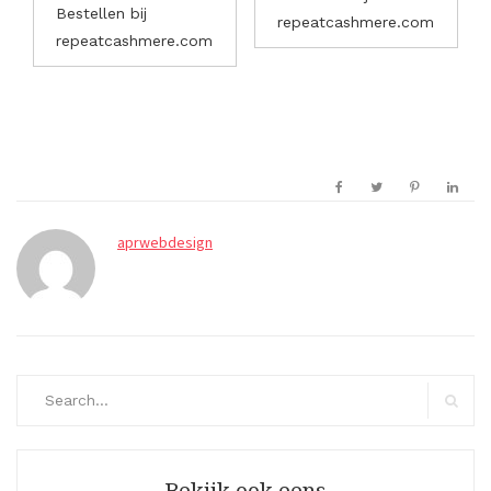
Bestellen bij
repeatcashmere.com
repeatcashmere.com
aprwebdesign
Search
for:
Search
Bekijk ook eens