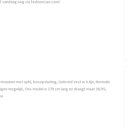
T vandaag nog via fashionciao.com!
mouwen met split, Knoopsluiting, Gebreid vest in A-lijn, Normale
gen mogelijk, Ons model is 178 cm lang en draagt maat 36/XS,
en