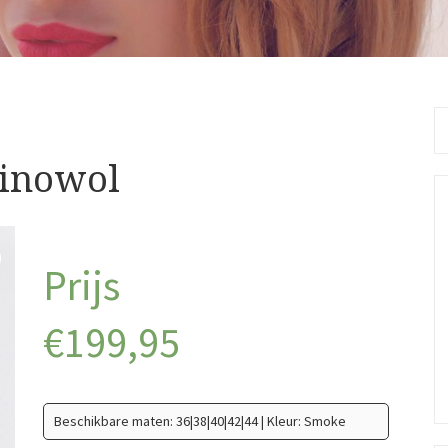
Se
fo
rinowol
€
199,95
Beschikbare maten: 36|38|40|42|44 | Kleur: Smoke