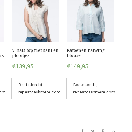
V-hals top met kant en
Katoenen batwing-
ix
plooitjes
blouse
€
139,95
€
149,95
Bestellen bij
Bestellen bij
com
repeatcashmere.com
repeatcashmere.com