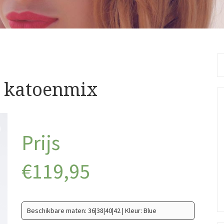
Se
fo
n katoenmix
€
119,95
Beschikbare maten: 36|38|40|42 | Kleur: Blue