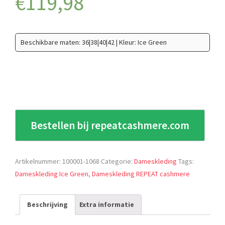
€
119,98
Beschikbare maten: 36|38|40|42 | Kleur: Ice Green
Bestellen bij repeatcashmere.com
Artikelnummer:
100001-1068
Categorie:
Dameskleding
Tags:
Dameskleding Ice Green
,
Dameskleding REPEAT cashmere
Beschrijving
Extra informatie