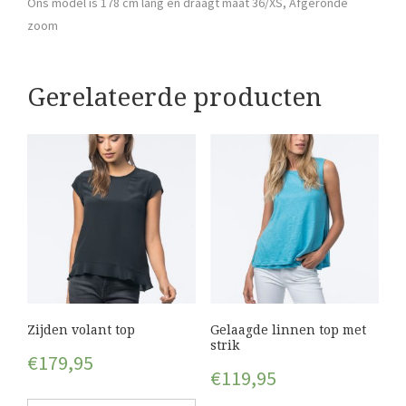
Ons model is 178 cm lang en draagt maat 36/XS, Afgeronde
zoom
Gerelateerde producten
Zijden volant top
Gelaagde linnen top met
strik
€
179,95
€
119,95