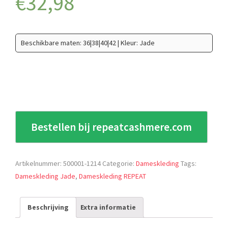
€
32,98
Beschikbare maten: 36|38|40|42 | Kleur: Jade
Bestellen bij repeatcashmere.com
Artikelnummer:
500001-1214
Categorie:
Dameskleding
Tags:
Dameskleding Jade
,
Dameskleding REPEAT
Beschrijving
Extra informatie