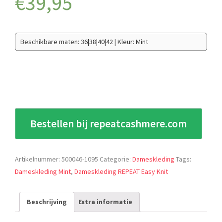
€
39,95
Beschikbare maten: 36|38|40|42 | Kleur: Mint
Bestellen bij repeatcashmere.com
Artikelnummer:
500046-1095
Categorie:
Dameskleding
Tags:
Dameskleding Mint
,
Dameskleding REPEAT Easy Knit
Beschrijving
Extra informatie