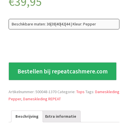
€
39,95
Beschikbare maten: 36|38|40|42|44 | Kleur: Pepper
Bestellen bij repeatcashmere.com
Artikelnummer:
500048-1370
Categorie:
Tops
Tags:
Dameskleding
Pepper
,
Dameskleding REPEAT
Beschrijving
Extra informatie