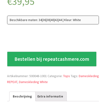
€
39,95
Beschikbare maten: 34|36|38|40|42|44 | Kleur: White
Bestellen bij repeatcashmere.com
Artikelnummer:
500048-1001
Categorie:
Tops
Tags:
Dameskleding
REPEAT
,
Dameskleding White
Beschrijving
Extra informatie