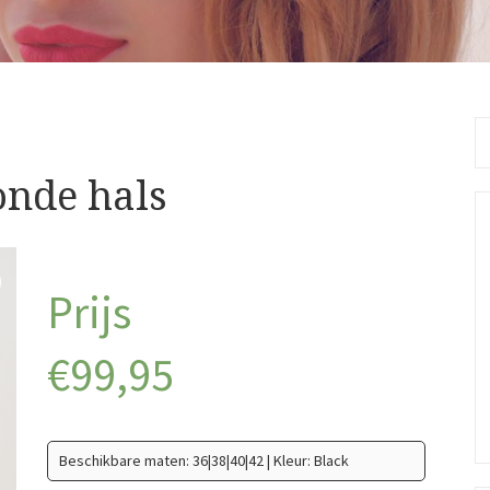
Se
fo
onde hals
€
99,95
Beschikbare maten: 36|38|40|42 | Kleur: Black