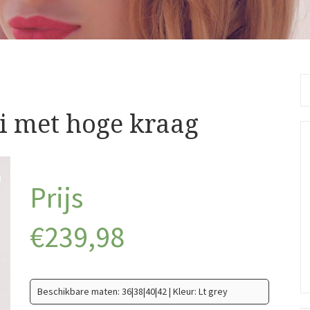
Se
fo
i met hoge kraag
€
239,98
Beschikbare maten: 36|38|40|42 | Kleur: Lt grey