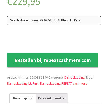
€
229,95
Beschikbare maten: 36|38|40|42|44 | Kleur: Lt. Pink
Bestellen bij repeatcashmere.com
Artikelnummer:
100012-1146
Categorie:
Dameskleding
Tags:
Dameskleding Lt. Pink
,
Dameskleding REPEAT cashmere
Beschrijving
Extra informatie