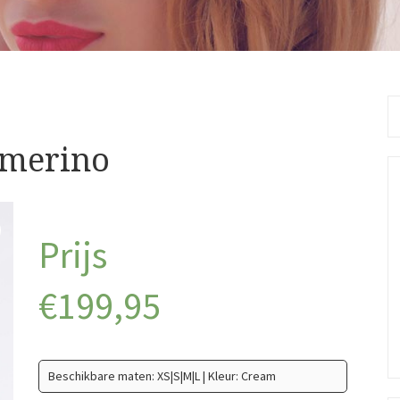
Se
fo
 merino
€
199,95
Beschikbare maten: XS|S|M|L | Kleur: Cream