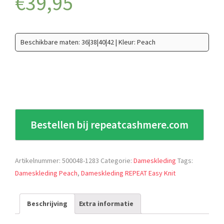
€
39,95
Beschikbare maten: 36|38|40|42 | Kleur: Peach
Bestellen bij repeatcashmere.com
Artikelnummer:
500048-1283
Categorie:
Dameskleding
Tags:
Dameskleding Peach
,
Dameskleding REPEAT Easy Knit
Beschrijving
Extra informatie