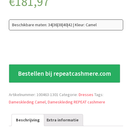
€
181,97
Beschikbare maten: 34|36|38|40|42 | Kleur: Camel
Bestellen bij repeatcashmere.com
Artikelnummer:
100463-1301
Categorie:
Dresses
Tags:
Dameskleding Camel
,
Dameskleding REPEAT cashmere
Beschrijving
Extra informatie