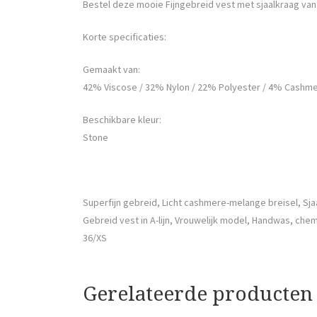
Bestel deze mooie Fijngebreid vest met sjaalkraag va
Korte specificaties:
Gemaakt van:
42% Viscose / 32% Nylon / 22% Polyester / 4% Cashm
Beschikbare kleur:
Stone
Superfijn gebreid, Licht cashmere-melange breisel, S
Gebreid vest in A-lijn, Vrouwelijk model, Handwas, che
36/XS
Gerelateerde producten