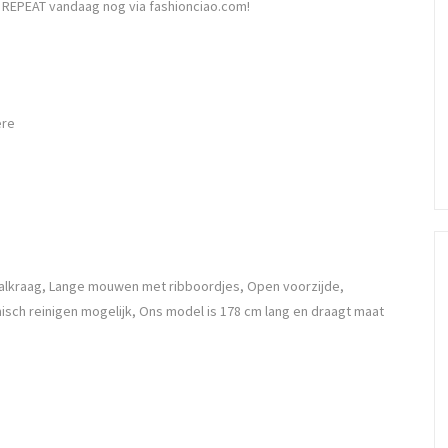
n REPEAT vandaag nog via fashionciao.com!
ere
jaalkraag, Lange mouwen met ribboordjes, Open voorzijde,
misch reinigen mogelijk, Ons model is 178 cm lang en draagt maat