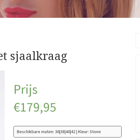
Se
fo
et sjaalkraag
€
179,95
Beschikbare maten: 36|38|40|42 | Kleur: Stone