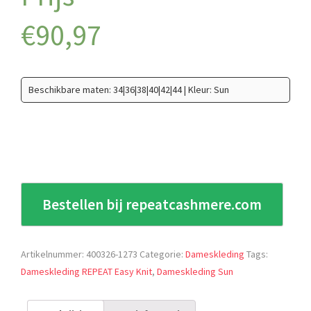
€
90,97
Beschikbare maten: 34|36|38|40|42|44 | Kleur: Sun
Bestellen bij repeatcashmere.com
Artikelnummer:
400326-1273
Categorie:
Dameskleding
Tags:
Dameskleding REPEAT Easy Knit
,
Dameskleding Sun