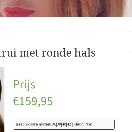
Se
fo
rui met ronde hals
€
159,95
Beschikbare maten: 36|38|40|42 | Kleur: Pink