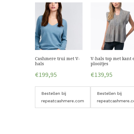
Cashmere trui met V-
V-hals top met kant 
hals
plooitjes
€
199,95
€
139,95
Bestellen bij
Bestellen bij
repeatcashmere.com
repeatcashmere.