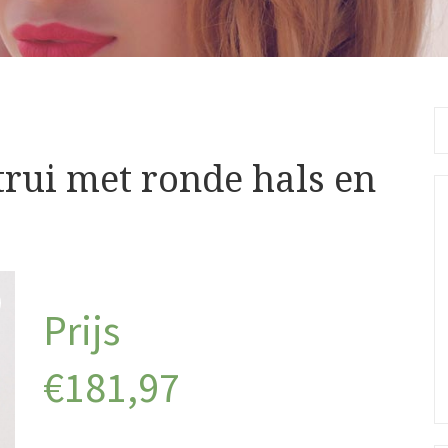
Se
fo
rui met ronde hals en
€
181,97