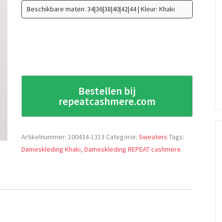
Beschikbare maten: 34|36|38|40|42|44 | Kleur: Khaki
Bestellen bij
repeatcashmere.com
Artikelnummer:
100434-1313
Categorie:
Sweaters
Tags:
Dameskleding Khaki
,
Dameskleding REPEAT cashmere