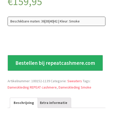
€
159,95
Beschikbare maten: 36|38|40|42 | Kleur: Smoke
Bestellen bij repeatcashmere.com
Artikelnummer:
100152-1139
Categorie:
Sweaters
Tags:
Dameskleding REPEAT cashmere
,
Dameskleding Smoke
Beschrijving
Extra informatie