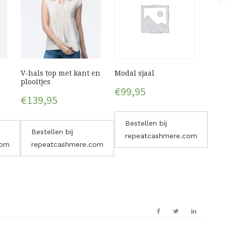
V-hals top met kant en
Modal sjaal
plooitjes
€
99,95
€
139,95
Bestellen bij
Bestellen bij
repeatcashmere.com
com
repeatcashmere.com