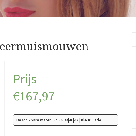
Se
vleermuismouwen
fo
€
167,97
Beschikbare maten: 34|36|38|40|42 | Kleur: Jade