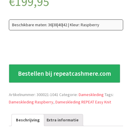
€
199,95
Beschikbare maten: 36|38|40|42 | Kleur: Raspberry
Bestellen bij repeatcashmere.com
Artikelnummer:
300021-1041
Categorie:
Dameskleding
Tags:
Dameskleding Raspberry
,
Dameskleding REPEAT Easy Knit
Beschrijving
Extra informatie