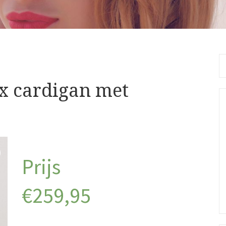
Se
fo
x cardigan met
€
259,95