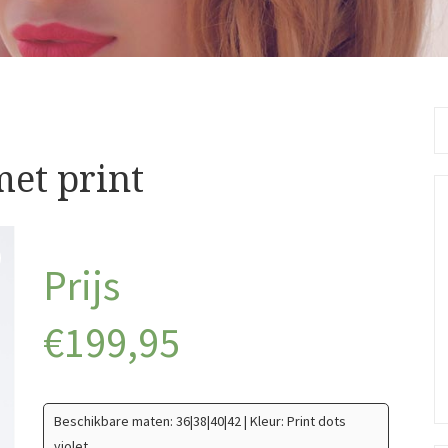
Se
fo
et print
€
199,95
Beschikbare maten: 36|38|40|42 | Kleur: Print dots
violet