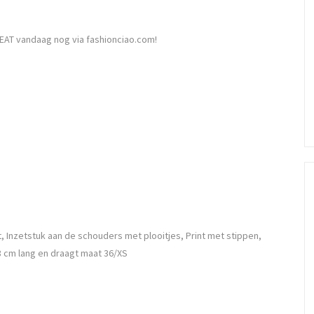
EAT vandaag nog via fashionciao.com!
t, Inzetstuk aan de schouders met plooitjes, Print met stippen,
8 cm lang en draagt maat 36/XS