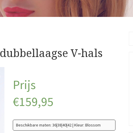
Se
fo
dubbellaagse V-hals
€
159,95
Beschikbare maten: 36|38|40|42 | Kleur: Blossom