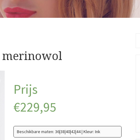
Se
fo
n merinowol
€
229,95
Beschikbare maten: 36|38|40|42|44 | Kleur: Ink