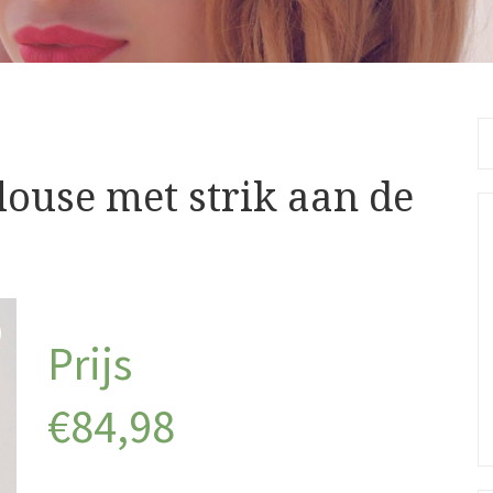
Se
fo
louse met strik aan de
€
84,98