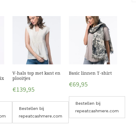
V-hals top met kant en
Basic linnen T-shirt
ix
plooitjes
€
69,95
€
139,95
Bestellen bij
Bestellen bij
repeatcashmere.com
com
repeatcashmere.com