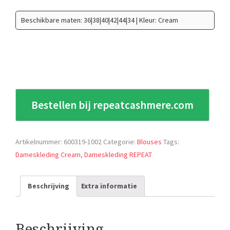
Beschikbare maten: 36|38|40|42|44|34 | Kleur: Cream
Bestellen bij repeatcashmere.com
Artikelnummer:
600319-1002
Categorie:
Blouses
Tags:
Dameskleding Cream
,
Dameskleding REPEAT
Beschrijving
Extra informatie
Beschrijving