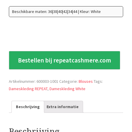
Beschikbare maten: 36|38|40|42|34|44 | Kleur: White
Bestellen bij repeatcashmere.com
Artikelnummer:
600003-1001
Categorie:
Blouses
Tags:
Dameskleding REPEAT
,
Dameskleding White
Beschrijving
Extra informatie
Beschrijving