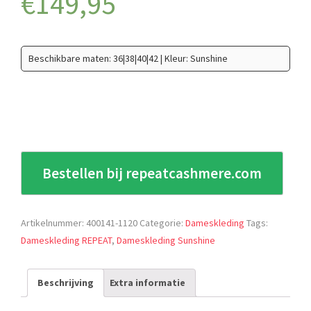
€
149,95
Beschikbare maten: 36|38|40|42 | Kleur: Sunshine
Bestellen bij repeatcashmere.com
Artikelnummer:
400141-1120
Categorie:
Dameskleding
Tags:
Dameskleding REPEAT
,
Dameskleding Sunshine
Beschrijving
Extra informatie