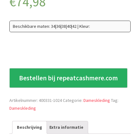
€
74,98
Beschikbare maten: 34|36|38|40|42 | Kleur:
Bestellen bij repeatcashmere.com
Artikelnummer:
400331-1024
Categorie:
Dameskleding
Tag:
Dameskleding
Beschrijving
Extra informatie