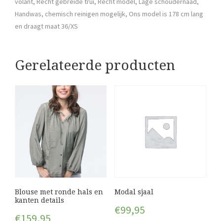
volant, Recht gebreide trui, Recht model, Lage schoudernaad,
Handwas, chemisch reinigen mogelijk, Ons model is 178 cm lang
en draagt maat 36/XS
Gerelateerde producten
Blouse met ronde hals en
Modal sjaal
kanten details
€
99,95
€
159,95