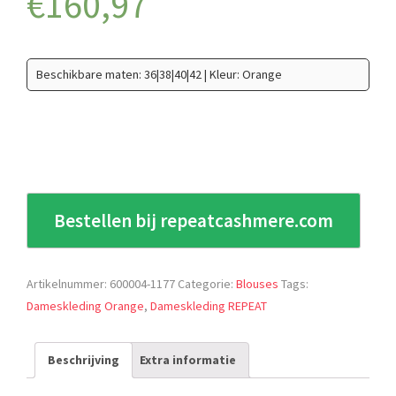
€
160,97
Beschikbare maten: 36|38|40|42 | Kleur: Orange
Bestellen bij repeatcashmere.com
Artikelnummer:
600004-1177
Categorie:
Blouses
Tags:
Dameskleding Orange
,
Dameskleding REPEAT
Beschrijving
Extra informatie