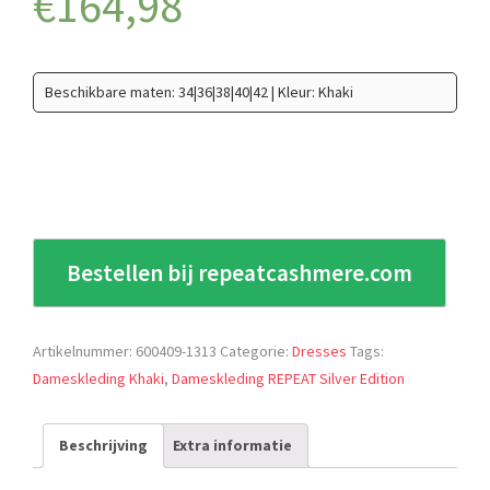
€
164,98
Beschikbare maten: 34|36|38|40|42 | Kleur: Khaki
Bestellen bij repeatcashmere.com
Artikelnummer:
600409-1313
Categorie:
Dresses
Tags:
Dameskleding Khaki
,
Dameskleding REPEAT Silver Edition
Beschrijving
Extra informatie