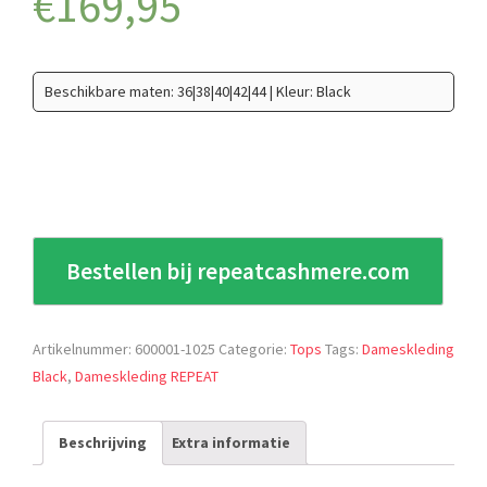
€
169,95
Beschikbare maten: 36|38|40|42|44 | Kleur: Black
Bestellen bij repeatcashmere.com
Artikelnummer:
600001-1025
Categorie:
Tops
Tags:
Dameskleding
Black
,
Dameskleding REPEAT
Beschrijving
Extra informatie