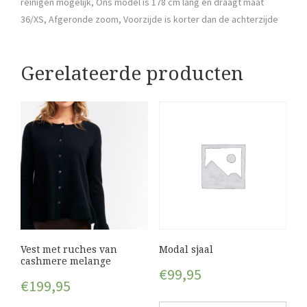
reinigen mogelijk, Ons model is 178 cm lang en draagt maat
36/XS, Afgeronde zoom, Voorzijde is korter dan de achterzijde
Gerelateerde producten
Vest met ruches van
Modal sjaal
cashmere melange
€
99,95
€
199,95