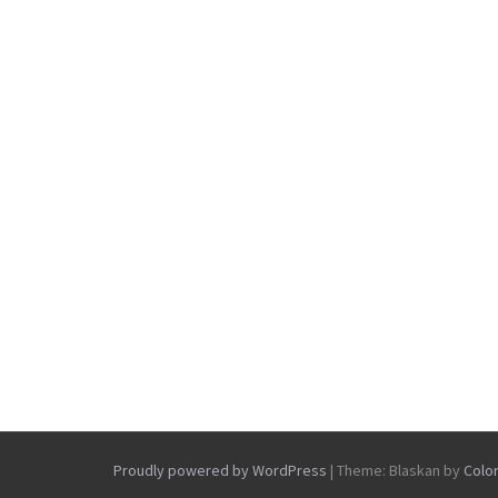
Proudly powered by WordPress
|
Theme: Blaskan by
Colo