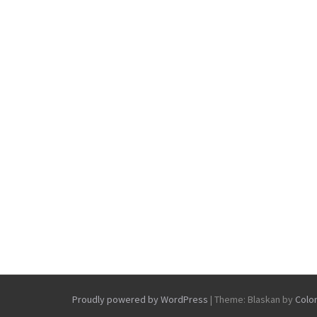
Proudly powered by WordPress
|
Theme: Blaskan by
Colo