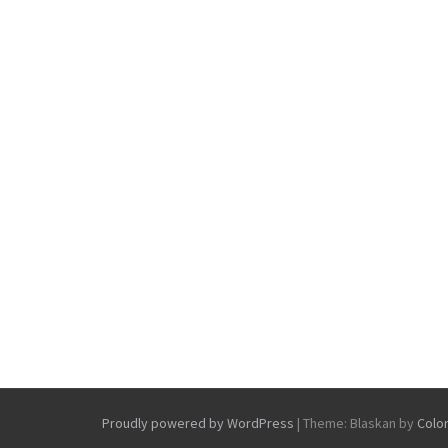
Proudly powered by WordPress
|
Theme: Blaskan by
Colo