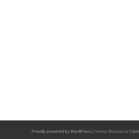
Proudly powered by WordPress
|
Theme: Blaskan by
Colo