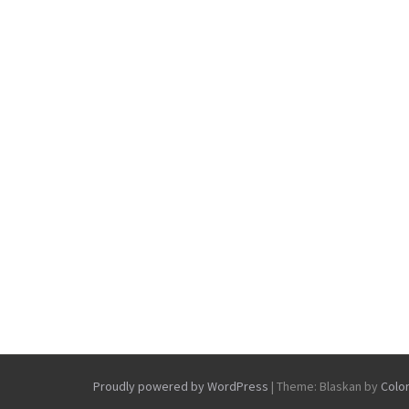
Proudly powered by WordPress
|
Theme: Blaskan by
Colo