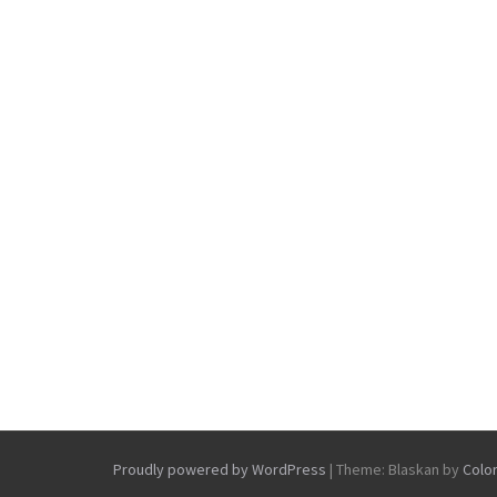
Proudly powered by WordPress
|
Theme: Blaskan by
Colo