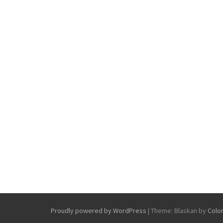
Proudly powered by WordPress
|
Theme: Blaskan by
Colo